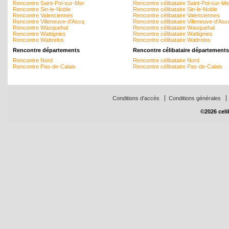
Rencontre Saint-Pol-sur-Mer
Rencontre célibataire Saint-Pol-sur-Me
Rencontre Sin-le-Noble
Rencontre célibataire Sin-le-Noble
Rencontre Valenciennes
Rencontre célibataire Valenciennes
Rencontre Villeneuve-d'Ascq
Rencontre célibataire Villeneuve-d'Asc
Rencontre Wasquehal
Rencontre célibataire Wasquehal
Rencontre Wattignies
Rencontre célibataire Wattignies
Rencontre Wattrelos
Rencontre célibataire Wattrelos
Rencontre départements
Rencontre célibataire départements
Rencontre Nord
Rencontre célibataire Nord
Rencontre Pas-de-Calais
Rencontre célibataire Pas-de-Calais
Conditions d'accès
Conditions générales
©2026 cel